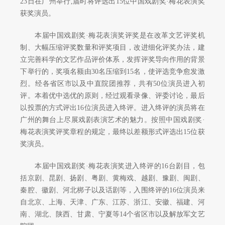
23日在广州举行,届时将评选出15位中国戏剧奖·梅花表演奖
对外交流
获奖演员。
本届中国戏剧奖·梅花表演奖评奖是在改革文艺评奖机
刊物出版
制、大幅压缩评奖数量和评奖项目，改进细化评奖办法，建
立完善科学的文艺作品评价体系，发挥评奖导向作用的背景
戏剧视频
下举行的，奖项名额由30名压缩到15名，使评选竞争愈发激
烈。经各省区市以及中直院团推荐，共有50位演员进入初
大事记
评。本着优中选优的原则，经过观看录像、评委讨论，最后
以投票的方式评出16位演员进入终评。进入终评的演员将在
广州的舞台上尽展戏剧表演艺术的魅力。按照中国戏剧奖·
梅花表演奖评奖章程的规定，最终以差额形式评选出15位获
奖演员。
本届中国戏剧奖·梅花表演奖进入终评的16台剧目，包
括京剧、昆剧、扬剧、粤剧、黄梅戏、越剧、豫剧、闽剧、
秦腔、徽剧、河北梆子以及话剧等，入围终评的16位演员来
自北京、上海、天津、广东、江苏、浙江、安徽、福建、河
南、湖北、陕西、甘肃、宁夏等14个省区市以及解放军文艺