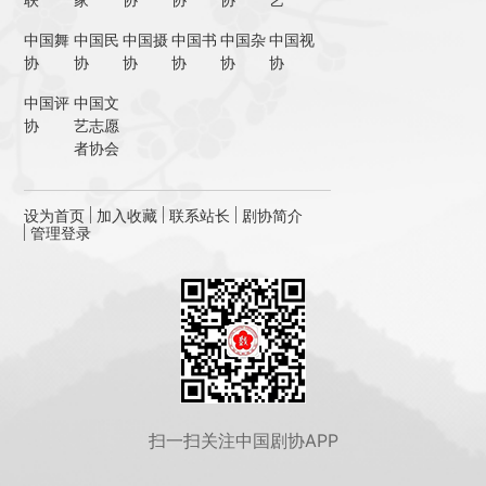
中国舞
中国民
中国摄
中国书
中国杂
中国视
协
协
协
协
协
协
中国评
中国文
协
艺志愿
者协会
设为首页
加入收藏
联系站长
剧协简介
管理登录
扫一扫关注中国剧协APP