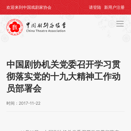
欢迎来到中国戏剧家协会
请
登陆
新用户
注册
首页
关于剧协
中国剧协机关党委召开学习贯
剧协公告
彻落实党的十九大精神工作动
戏剧活动
员部署会
会员中心
时间：2017-11-22
评奖办节
人才培养