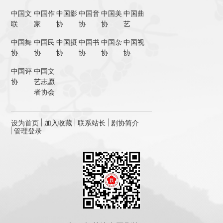
中国文
中国作
中国影
中国音
中国美
中国曲
联
家
协
协
协
艺
中国舞
中国民
中国摄
中国书
中国杂
中国视
协
协
协
协
协
协
中国评
中国文
协
艺志愿
者协会
设为首页
加入收藏
联系站长
剧协简介
管理登录