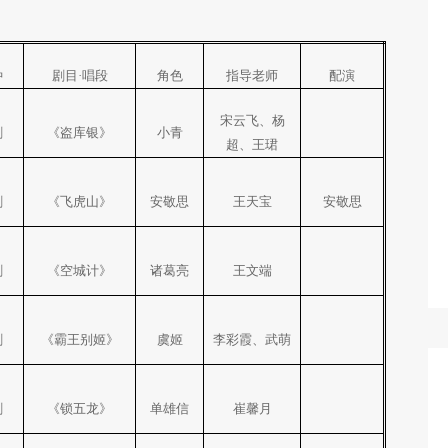
种
剧目·唱段
角色
指导老师
配演
宋云飞、杨
剧
《盗库银》
小青
超、王珺
剧
《飞虎山》
安敬思
王天宝
安敬思
剧
《空城计》
诸葛亮
王文端
剧
《霸王别姬》
虞姬
李彩霞、武萌
剧
《锁五龙》
单雄信
崔馨月