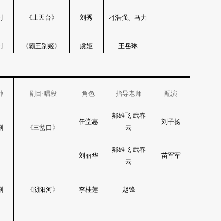
剧
《上天台》
刘秀
刁浩强、马力
剧
《
霸王别姬
》
虞姬
王岳琳
种
剧目·唱段
角色
指导老师
配演
郝雄飞 武春
任堂惠
刘子扬
剧
《
三岔口
》
云
郝雄飞 武春
刘丽华
苗军军
云
剧
《
阴阳河
》
李桂莲
赵锋