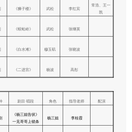
常浩、王一
剧
《狮子楼》
武松
李红宾
凯
剧
《蜈蚣岭》
武松
张继英
剧
《白水滩》
穆玉矶
张晓波
剧
《二进宫》
杨波
高彤
种
剧目·唱段
角色
指导老师
配演
《杨三姐告状》
剧
杨三姐
李桂霞
一见哥哥上锁条