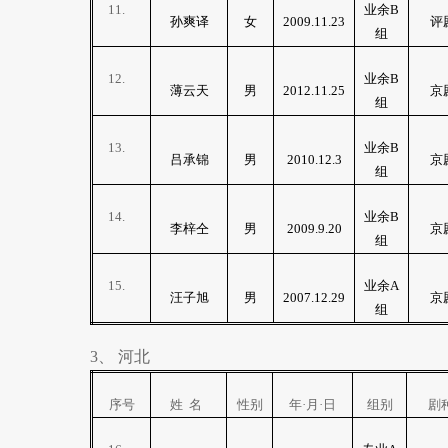
11.
业余
B
孙爽译
女
2009.11.23
评
组
12.
业余
B
薄云天
男
2012.11.25
京
组
13.
业余
B
吕承锦
男
2010.12.3
京
组
14.
业余
B
李梓仝
男
2009.9.20
京
组
15.
业余
A
汪子旭
男
2007.12.29
京
组
3
、
河北
序号
姓
名
性别
年·月·日
组别
剧