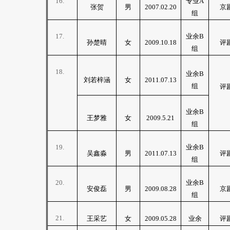
16.
专业
A
张贺
男
2007.02.20
京
组
17.
业余
B
孙楚晴
女
2009.10.18
评
组
18.
业余
B
刘若梓涵
女
2011.07.13
组
评
业余
B
王梦雅
女
2009.5.21
组
19.
业余
B
吴鑫淼
男
2011.07.13
评
组
20.
业余
B
安俊磊
男
2009.08.28
京
组
21.
王采艺
女
2009.05.28
业余
评