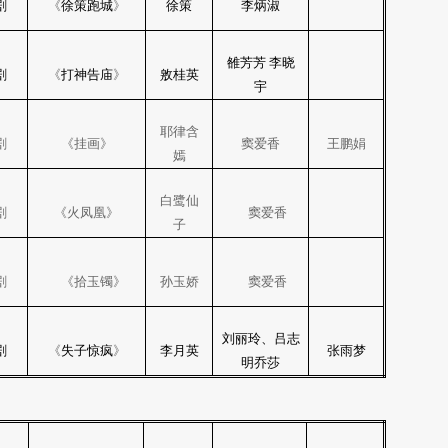
剧
《
徐策跑城
》
徐策
李炳淑
雒芳芳 李晓
剧
《
打神告庙
》
敫桂英
宇
耶律含
剧
《
挂画
》
窦爱香
王鹏娟
嫣
白鹭仙
剧
《
火凤凰
》
窦爱香
子
剧
《
拾玉镯
》
孙玉娇
窦爱香
刘丽玲、吕志
剧
《
失子惊疯
》
李月英
张雨梦
明乔莎