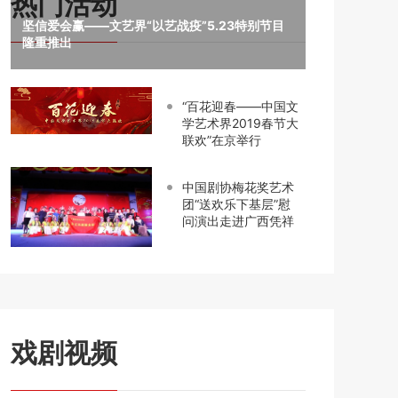
热门活动
坚信爱会赢——文艺界“以艺战疫”5.23特别节目
隆重推出
“百花迎春——中国文
学艺术界2019春节大
联欢”在京举行
中国剧协梅花奖艺术
团“送欢乐下基层”慰
问演出走进广西凭祥
戏剧视频