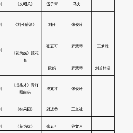
剧
《文昭关》
伍子胥
马力
剧
《刘伶醉酒》
刘伶
张俊玲
张五可
罗慧琴
王梦雅
剧
《花为媒》报花
名
阮妈
罗慧琴
刘若梓涵
《成兆才》青灯
剧
成兆才
张俊玲
照白头
剧
《御果园》
尉迟恭
王文祉
剧
《
花为媒
》
张五可
谷文月