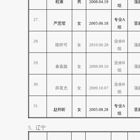
程康
男
2008.04.19
蒲
组
27.
专业
A
严思莹
女
2005.06.18
晋
组
28.
业余
B
陈怀可
女
2010.06.28
蒲
组
29.
业余
B
秦嘉懿
女
2009.09.10
蒲
组
30.
业余
B
薛茗尤
女
2009.10.07
蒲
组
31.
专业
A
赵邦昕
女
2005.08.28
晋
组
5
、辽宁