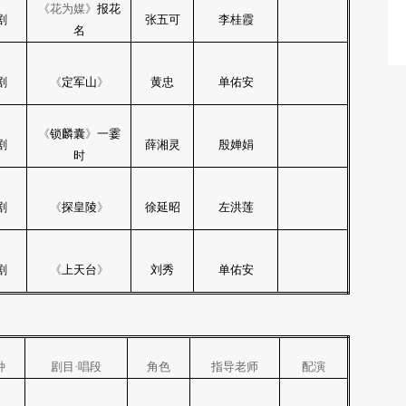
《花为媒》
报花
剧
张五可
李桂霞
名
剧
《
定军山
》
黄忠
单佑安
《
锁麟囊
》
一霎
剧
薛湘灵
殷婵娟
时
剧
《
探皇陵
》
徐延昭
左洪莲
剧
《
上天台
》
刘秀
单佑安
种
剧目·唱段
角色
指导老师
配演