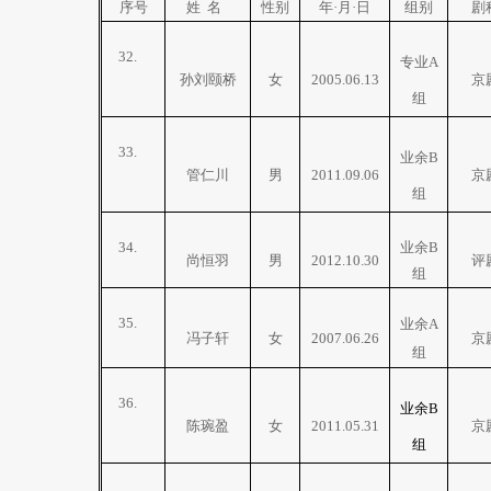
序号
姓
名
性别
年·月·日
组别
剧
32.
专业
A
孙刘颐桥
女
2005.06.13
京
组
33.
业余
B
管仁川
男
2011.09.06
京
组
34.
业余
B
尚恒羽
男
2012.10.30
评
组
35.
业余
A
冯子轩
女
2007.06.26
京
组
36.
业余
B
陈琬盈
女
2011.05.31
京
组