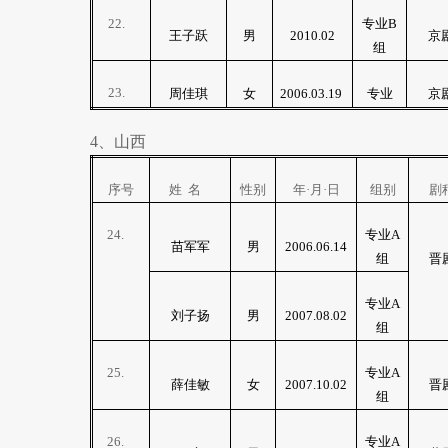
22.
专业
B
王子跃
男
2010.02
京
组
23.
周佳琪
女
2006.03.19
专业
京
4
、山西
序号
姓
名
性别
年·月·日
组别
剧
24.
专业
A
苗军军
男
2006.06.14
组
晋
专业
A
刘子扬
男
2007.08.02
组
25.
专业
A
薛佳敏
女
2007.10.02
晋
组
26.
专业
A