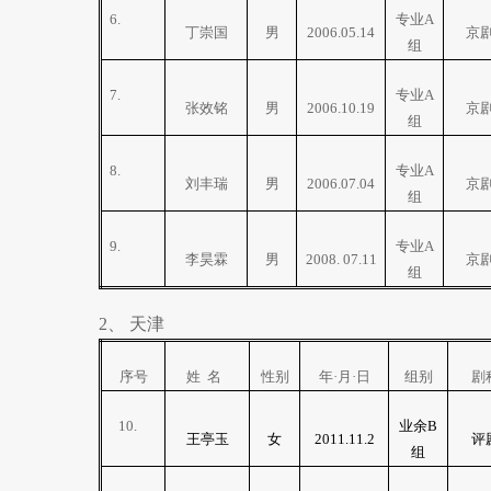
6.
专业
A
丁崇国
男
2006.05.14
京
组
7.
专业
A
张效铭
男
2006.10.19
京
组
8.
专业
A
刘丰瑞
男
2006.07.04
京
组
9.
专业
A
李昊霖
男
2008. 07.11
京
组
2
、
天津
序号
姓
名
性别
年·月·日
组别
剧
10.
业余
B
王亭玉
女
2011.11.2
评
组