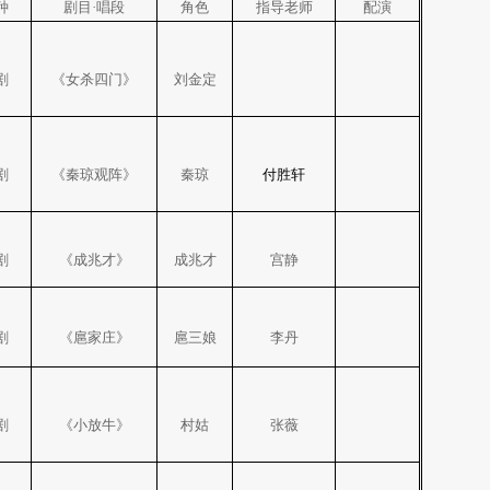
种
剧目·唱段
角色
指导老师
配演
剧
《女杀四门》
刘金定
剧
《秦琼观阵》
秦琼
付胜轩
剧
《成兆才》
成兆才
宫静
剧
《扈家庄》
扈三娘
李丹
剧
《小放牛》
村姑
张薇