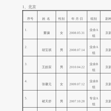
1
、北京
序号
姓
名
性别
年·月·日
组别
剧
1.
业余
A
董骕
女
2008.05.31
京
组
2.
业余
A
胡宝祺
男
2008.07.14
京
组
3.
业余
B
王皓宸
男
2010.04.22
京
组
4.
业余
B
张馨元
女
2009.07.12
京
组
5.
专业
A
褚天舒
男
2007.10.28
京
组