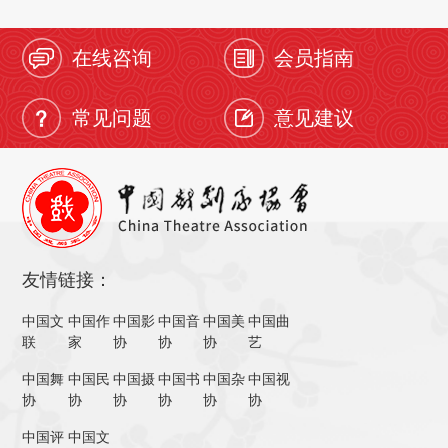
在线咨询
会员指南
常见问题
意见建议
友情链接：
中国文
中国作
中国影
中国音
中国美
中国曲
联
家
协
协
协
艺
中国舞
中国民
中国摄
中国书
中国杂
中国视
协
协
协
协
协
协
中国评
中国文