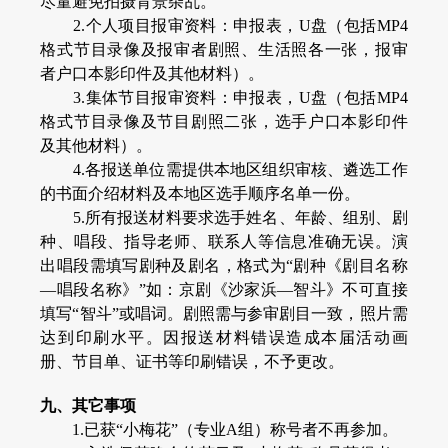
尽量避免拍摄背景杂乱。
2.个人项目报审资料：申报表，U盘（包括MP4
格式节目录像及报审者剧照、生活照各一张，报审
者户口本影印件及其他材料）。
3.集体节目报审资料：申报表，U盘（包括MP4
格式节目录像及节目剧照二张，选手户口本影印件
及其他材料）。
4.各报送单位需提供本地区组织审核、遴选工作
的书面介绍材料及本地区选手顺序名单一份。
5.所有报送材料要求选手姓名、年龄、组别、剧
种、唱段、指导老师、联系人等信息准确无误。演
出唱段需填写剧种及剧名，格式为“剧种《剧目名称
—唱段名称》”如：京剧《沙家浜—智斗》不可直接
填写“智斗”或唱词。剧照需与参审剧目一致，照片需
达到印刷水平。因报送材料错误造成本届活动画
册、节目单、证书等印刷错误，不予更改。
九、其它事项
1.已获“小梅花”（专业A组）称号者不再参加。