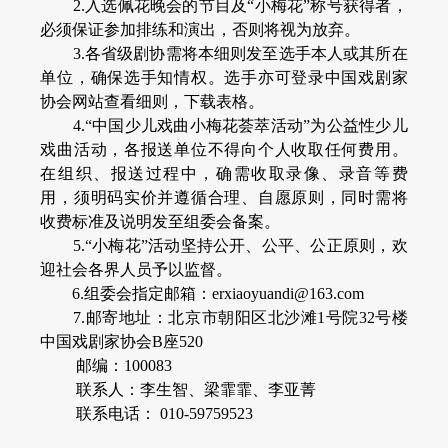
2.入选佩花晚会的节目及“小梅花”称号获得者，
必须保证参加排练和演出，否则将视为放弃。
3.各省级剧协需将本细则发至选手本人或其所在
单位，确保选手知情权。选手亦可登录中国戏剧家
协会网站查看细则，下载表格。
4.“中国少儿戏曲小梅花荟萃活动”为公益性少儿
戏曲活动，各报送单位不得向个人收取任何费用。
在组织、报送过程中，确需收取录像、录音等费
用，须明码实价并遵循合理、自愿原则，同时需将
收费标准及说明发至组委会备案。
5.“小梅花”活动坚持公开、公平、公正原则，欢
迎社会各界人员予以监督。
6.组委会指定邮箱：erxiaoyuandi@163.com
7.邮寄地址：北京市朝阳区北沙滩1号院32号楼
中国戏剧家协会B座520
邮编：100083
联系人：李生智、梁霏霏、李亚菁
联系电话： 010-59759523