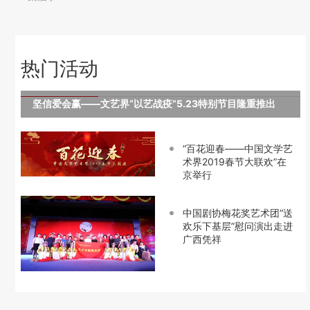
热门活动
坚信爱会赢——文艺界“以艺战疫”5.23特别节目隆重推出
“百花迎春——中国文学艺
术界2019春节大联欢”在
京举行
中国剧协梅花奖艺术团“送
欢乐下基层”慰问演出走进
广西凭祥