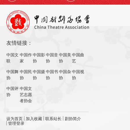
友情链接：
中国文
中国作
中国影
中国音
中国美
中国曲
联
家
协
协
协
艺
中国舞
中国民
中国摄
中国书
中国杂
中国视
协
协
协
协
协
协
中国评
中国文
协
艺志愿
者协会
设为首页
加入收藏
联系站长
剧协简介
管理登录