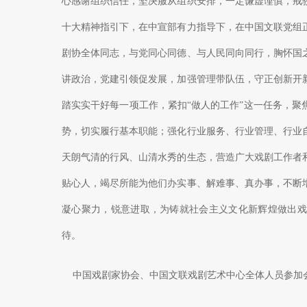
心感谢组织信任，坚决服从组织安排，一定谦虚谨慎，戒
十大精神指引下，在中宣部有力指导下，在中国文联党组
剧协全体同志，与党同心同德、与人民同向同行，胸怀国
讲政治，党建引领促发展，加强管理带队伍，守正创新开
踏实实干好每一项工作，紧扣“做人的工作”这一任务，
势，切实履行基本职能；强化行业服务、行业管理、行业
天朗气清的行风、山清水秀的生态，营造广大戏剧工作者
贴心人，竭尽所能为他们办实事、解难事、真办事，不断
凝心聚力，锐意进取，为铸就社会主义文化新辉煌做出戏
待。
中国戏剧家协会、中国文联戏剧艺术中心全体人员参加