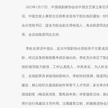
2023年1月17日，中国戏剧家协会在中国文艺家之家
话。中国文联人事部主任郑希友宣布干部任免职通知：经
会分党组书记，提名为驻会副主席候选人，免去陈彦同志
席。会议由陈彦同志主持。
李屹在讲话中指出，这次中国剧协分党组班子主要成员
际，经过反复权衡慎重考虑后做出的。李屹充分肯定了陈
组织领导能力较强，工作认真投入，作风务实，为人朴实
泛，在戏剧界具有较强的影响力。李屹特别强调，陈彦同
建设，精心组织主题戏剧创作和骨干人才培训，多次举办
国戏剧奖（梅花表演奖、曹禺剧本奖）评奖颁奖活动，推
挥行业行风建设主导作用。注重建章立制，积极推进协会