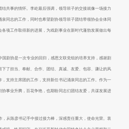
团结共事的情怀。李屹最后强调，领导班子的交接就像一场接力
涌泉同志的工作，同时也希望剧协领导班子团结带领协会全体同
会各项工作取得新的进展，为戏剧事业在新时代蓬勃发展做出每
国剧协是一次专业的回归，感恩文联党组的培养支持，感谢剧
留下了担当、奉献、合作、团结、真诚、友爱、包容、谦让的风
作，支持主席团的工作，支持新任书记涌泉同志的工作。作为一
剧协事业升腾，百花争艳，也期盼同志们团结友爱，共谋发展进
，从陈彦书记手中接过接力棒，深感责任重大，使命光荣。衷