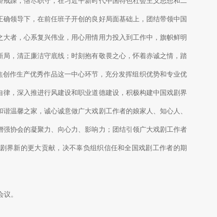
骄戒躁，恪尽职守，在习近平新时代中国特色社会主义思想和二
正确领导下，在前任班子开创的良好局面基础上，团结带领中国
之大者，心系复兴伟业，用心用情用力投入到工作中，旗帜鲜明
新局，清正廉洁守底线；时刻抱有敬畏之心，怀着赤诚之情，踏
聚焦创作生产优秀作品这一中心环节，充分发挥组织优势和专业优
自律，深入推进行风建设和职业道德建设，积极构建中国戏剧界
和谐温馨之家，诚心诚意做广大戏剧工作者的娘家人、知心人、
增强协会的凝聚力、向心力、影响力；团结引领广大戏剧工作者
剧界新的更大贡献，决不辜负组织信任和全国戏剧工作者的期
会议。