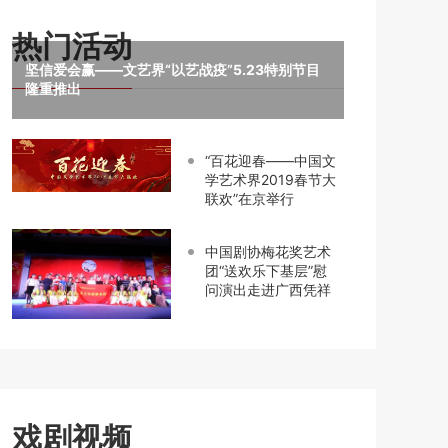
热门活动
坚信爱会赢——文艺界“以艺战疫”5.23特别节目
隆重推出
“百花迎春——中国文
学艺术界2019春节大
联欢”在京举行
中国剧协梅花奖艺术
团“送欢乐下基层”慰
问演出走进广西凭祥
戏剧视频