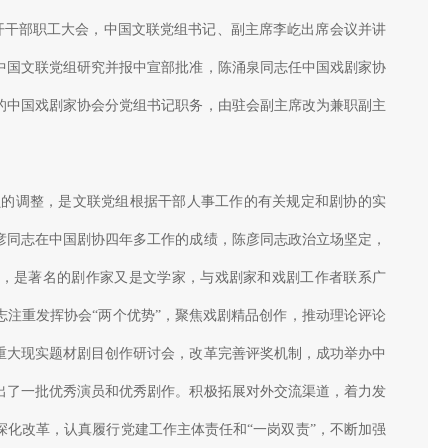
召开干部职工大会，中国文联党组书记、副主席李屹出席会议并讲
中国文联党组研究并报中宣部批准，陈涌泉同志任中国戏剧家协
的中国戏剧家协会分党组书记职务，由驻会副主席改为兼职副主
的调整，是文联党组根据干部人事工作的有关规定和剧协的实
彦同志在中国剧协四年多工作的成绩，陈彦同志政治立场坚定，
，是著名的剧作家又是文学家，与戏剧家和戏剧工作者联系广
志注重发挥协会“两个优势”，聚焦戏剧精品创作，推动理论评论
重大现实题材剧目创作研讨会，改革完善评奖机制，成功举办中
出了一批优秀演员和优秀剧作。积极拓展对外交流渠道，着力发
深化改革，认真履行党建工作主体责任和“一岗双责”，不断加强