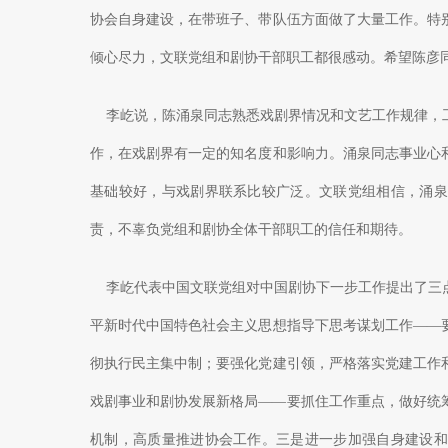
协会自身建设，在带班子、带队伍方面做了大量工作。特
倾心尽力，文联党组和剧协干部职工都很感动。希望陈彦
李屹说，陈涌泉同志熟悉戏剧界情况和文艺工作规律，工
作，在戏剧界有一定的知名度和影响力。涌泉同志事业心
基础较好，与戏剧界联系比较广泛。文联党组相信，涌泉
责，不辜负党组和剧协全体干部职工的信任和期待。
李屹代表中国文联党组对中国剧协下一步工作提出了三点
平新时代中国特色社会主义思想指导下思考谋划工作——
彻执行民主集中制；要强化党建引领，严格落实党建工作
戏剧事业和剧协发展新格局——要抓住工作重点，做好统
机制，高质量推进协会工作。三是进一步加强自身建设和