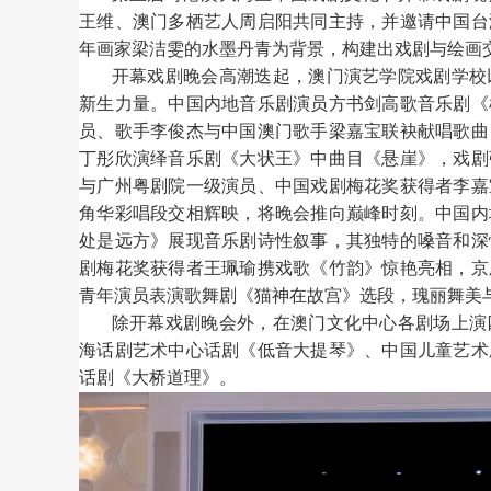
王维、澳门多栖艺人周启阳共同主持，并邀请中国台
年画家梁洁雯的水墨丹青为背景，构建出戏剧与绘画
开幕戏剧晚会高潮迭起，澳门演艺学院戏剧学校
新生力量。中国内地音乐剧演员方书剑高歌音乐剧《
员、歌手李俊杰与中国澳门歌手梁嘉宝联袂献唱歌曲
丁彤欣演绎音乐剧《大状王》中曲目《悬崖》，戏剧
与广州粤剧院一级演员、中国戏剧梅花奖获得者李嘉
角华彩唱段交相辉映，将晚会推向巅峰时刻。中国内
处是远方》展现音乐剧诗性叙事，其独特的嗓音和深
剧梅花奖获得者王珮瑜携戏歌《竹韵》惊艳亮相，京
青年演员表演歌舞剧《猫神在故宫》选段，瑰丽舞美
除开幕戏剧晚会外，在澳门文化中心各剧场上演
海话剧艺术中心话剧《低音大提琴》、中国儿童艺术
话剧《大桥道理》。