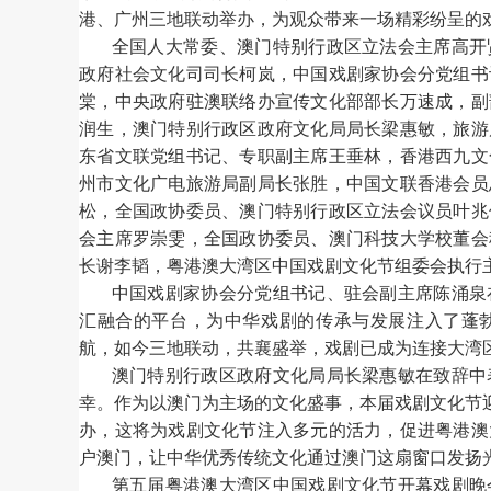
港、广州三地联动举办，为观众带来一场精彩纷呈的
全国人大常委、澳门特别行政区立法会主席高开
政府社会文化司司长柯岚，中国戏剧家协会分党组书
棠，中央政府驻澳联络办宣传文化部部长万速成，副
润生，澳门特别行政区政府文化局局长梁惠敏，旅游
东省文联党组书记、专职副主席王垂林，香港西九文
州市文化广电旅游局副局长张胜，中国文联香港会员
松，全国政协委员、澳门特别行政区立法会议员叶兆
会主席罗崇雯，全国政协委员、澳门科技大学校董会
长谢李韬，粤港澳大湾区中国戏剧文化节组委会执行
中国戏剧家协会分党组书记、驻会副主席陈涌泉
汇融合的平台，为中华戏剧的传承与发展注入了蓬
航，如今三地联动，共襄盛举，戏剧已成为连接大湾
澳门特别行政区政府文化局局长梁惠敏在致辞中
幸。作为以澳门为主场的文化盛事，本届戏剧文化节
办，这将为戏剧文化节注入多元的活力，促进粤港澳
户澳门，让中华优秀传统文化通过澳门这扇窗口发扬
第五届粤港澳大湾区中国戏剧文化节开幕戏剧晚