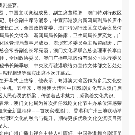
戏剧盛宴。
贤，中国文联党组成员、副主席董耀鹏，澳门特别行政区
记、驻会副主席陈涌泉，中宣部港澳台新闻局副局长唐小
部长白冰，全国政协常委、澳门特别行政区立法会议员何
局局长文绮华，新闻局局长陈露，卫生局局长罗奕龙，广
化区管理局董事局成员、表演艺术委员会主席翟绍唐，广
总会常务副会长邓宛霞，澳门文化界联合总会理事长李自
佳，全国政协委员、澳门广播电视股份有限公司执行委员
秘书长陈季敏，中央政府驻港联络办宣传文体部文艺处处
主席程相逢等嘉宾出席本次开幕式。
在开幕式上致辞，他表示，粤港澳大湾区作为多元文化交
勃生机。五年来，粤港澳大湾区中国戏剧文化节从澳门启
区人民心灵的桥梁，传递着艺术魅力，凝聚着文化共识。
表示，澳门文化局为首次担任戏剧文化节主办单位深感荣
迎来全新里程碑
首次实现澳门、香港和广州三地联动举
——
大湾区文化的融合与提升。期待更多优质文化交流项目落
光大。
会由广州广播电视台主持人杜雨轩、中国香港舞台剧演员