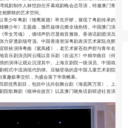
湾戏剧制作人林恺担任开幕戏剧晚会总导演，特邀澳门青
交相辉映的艺术空间。
以青少年粤剧《雏鹰展翅》率先开锣，展现了粤剧传承的
雄狮少年》主题曲，激昂旋律点燃全场热情。中国澳门演
《帝女芳魂》，缠绵声韵尽显南音雅致。香港话剧团演员
张力穿透剧场穹顶。中国香港资深粤剧表演艺术家阮兆辉
宜联袂演绎粤曲《紫凤楼》，老艺术家苍劲声腔与青年名
地音乐剧演员阿云嘎以音乐剧《在远方》中精华曲目《何
情的演绎让观众沉浸其中。上海京剧院一级演员、中国戏
剧程式中流淌现代韵律。压轴登场的是中国儿童艺术剧院
与童趣叙事交织，为盛会落下华美帷幕。
四部优秀剧目，包括中法共创舞台剧《海底两万里》、上
剧院歌舞剧《猫神在故宫》以及澳门晓角话剧研进社首演