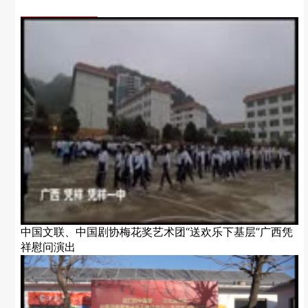
中国文联、中国剧协梅花奖艺术团“送欢乐下基层”广西凭
祥慰问演出