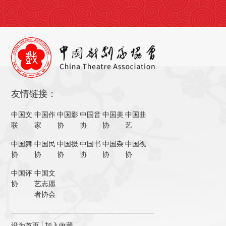
友情链接：
中国文
中国作
中国影
中国音
中国美
中国曲
联
家
协
协
协
艺
中国舞
中国民
中国摄
中国书
中国杂
中国视
协
协
协
协
协
协
中国评
中国文
协
艺志愿
者协会
设为首页
加入收藏