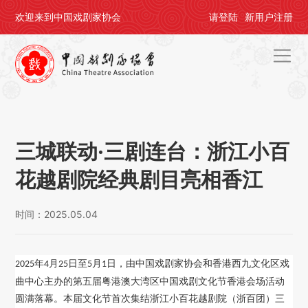
欢迎来到中国戏剧家协会
请
登陆
新用户
注册
首页
关于剧协
三城联动·三剧连台：浙江小百
剧协公告
花越剧院经典剧目亮相香江
戏剧活动
时间：2025.05.04
会员中心
评奖办节
年
月
日至
月
日，由中国戏剧家协会和香港西九文化区戏
2025
4
25
5
1
曲中心主办的第五届粤港澳大湾区中国戏剧文化节香港会场活动
人才培养
圆满落幕。本届文化节首次集结浙江小百花越剧院（浙百团）三