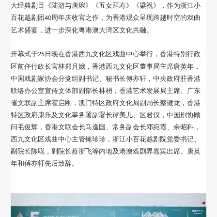
大经典剧目《陆游与唐琬》《五女拜寿》《梁祝》，作为浙江小
对外交流
百花越剧团
周年庆收官之作，为香港观众呈现跨越时空的戏曲
40
艺术盛宴，进一步深化粤港澳大湾区文化共融。
刊物出版
开幕式于
日晚在香港西九文化区戏曲中心举行，香港特别行政
25
区前任行政长官林郑月娥，香港西九文化区董事局主席唐英年，
中国戏剧家协会分党组副书记、秘书长傅亦轩，中央政府驻香港
联络办公室宣传文体部副部长林枬，香港艺术发展局主席、广东
省文联副主席霍启刚，澳门特区政府文化局副局长蔡健龙，香港
特区政府康乐及文化事务署副署长谭美儿、区君仪，中国剧协顾
问毛俊辉，香港文联会长马逢国、常务副会长邓宛霞、余昭科，
西九文化区戏曲中心主管锺珍珍，浙江小百花越剧院党委书记、
副院长陈聪，副院长蔡浙飞等内地及港澳戏剧界嘉宾出席。唐英
年和傅亦轩先后致辞。