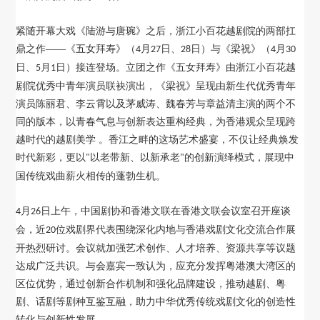
紧随开幕大戏《陆游与唐琬》之后，浙江小百花越剧院的两部扛
鼎之作
——《五女拜寿》（
月
日、
日）与《梁祝》（
月
4
27
28
4
30
日、
月
日）接连登场。立团之作《五女拜寿》由浙江小百花越
5
1
剧院优秀中青年演员联袂演出，《梁祝》呈现由新生代优秀青年
演员陈丽君、李云霄以及茅威涛、魏春芳与章益清主演的两个不
同的版本，以青春气息与创新表达重构经典，为香港观众呈现跨
越时代的越剧美学 。香江之畔的这场艺术盛宴，不仅让经典焕发
时代新彩，更以
以老带新、以新承老
的创新演绎模式，展现中
"
"
国传统戏曲薪火相传的蓬勃生机。
月
日上午，中国剧协和香港文联在香港文联会议室召开座谈
4
26
会，近
位戏剧界代表围绕深化内地与香港戏剧文化交流合作展
20
开热烈研讨。会议就加强艺术创作、人才培养、资源共享等议题
达成广泛共识。与会嘉宾一致认为，应充分发挥粤港澳大湾区的
区位优势，通过创新合作机制和强化品牌建设，推动越剧、粤
剧、话剧等剧种互鉴互融，助力中华优秀传统戏剧文化的创造性
转化与创新性发展。