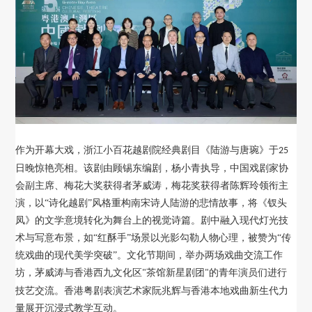
作为开幕大戏，浙江小百花越剧院经典剧目《陆游与唐琬》于
25
日晚惊艳亮相。该剧由顾锡东编剧，杨小青执导，中国戏剧家协
会副主席、梅花大奖获得者茅威涛，梅花奖获得者陈辉玲领衔主
演，以“诗化越剧”风格重构南宋诗人陆游的悲情故事，将《钗头
凤》的文学意境转化为舞台上的视觉诗篇。剧中融入现代灯光技
术与写意布景，如“红酥手”场景以光影勾勒人物心理，被赞为“传
统戏曲的现代美学突破”。文化节期间，举办两场戏曲交流工作
坊，茅威涛与香港西九文化区
茶馆新星剧团
的青年演员们进行
"
"
技艺交流。香港粤剧表演艺术家阮兆辉与香港本地戏曲新生代力
量展开沉浸式教学互动。