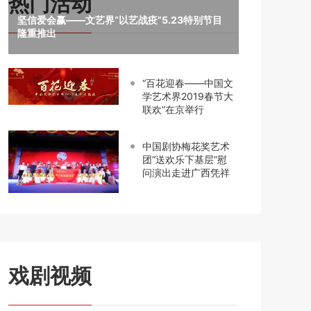
热门活动
坚信爱会赢——文艺界“以艺战疫”5.23特别节目
隆重推出
“百花迎春——中国文
学艺术界2019春节大
联欢”在京举行
中国剧协梅花奖艺术
团“送欢乐下基层”慰
问演出走进广西凭祥
戏剧视频