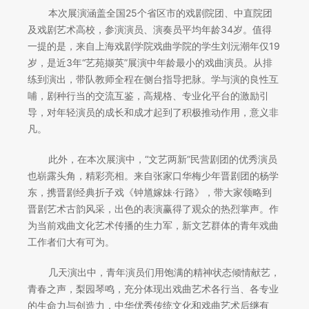
本次展演涵盖全国25个省区市的戏剧院团、中直院团
及戏剧艺术高校，参演演员、演奏员平均年龄34岁。值得
一提的是，来自上海戏剧学院戏曲学院的学生刘沅潮年仅19
岁，是近3年“艺苑撷英”展演中年龄最小的戏曲演员。从排
练到演出，带队教师全程在侧台指导把脉。学与演的良性互
哺，剧种行当的交流互鉴，高规格、专业化平台的激励引
导，对年轻演员的成长和成才起到了积极推动作用，意义非
凡。
此外，在本次展演中，“文艺两新”民营剧团的优秀演员
也崭露头角，精彩亮相。来自张家口华梅少年晋剧团的杨学
东，携晋剧经典折子戏《钟馗嫁妹·行路》，带大家领略到
晋剧艺术古韵风采，出色的表演赢得了观众的热烈掌声。作
为当前戏曲文化艺术传播的生力军，新文艺群体的青年戏曲
工作者们大有可为。
几天演出中，青年演员们用饱满的精神状态倾情献艺，
青春之声，梨园琴鸣，充分体现出戏曲艺术各行当、各专业
的生命力与创造力，中华优秀传统文化和戏曲艺术后继有