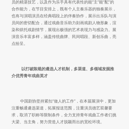
员的精湛技艺，以及作为乐手具有代表性的能“主”能“配”的
合作能力，在节目安排上，既有个人主奏乐器的独奏展示，
也有与演唱演员在经典唱段上的伴奏协作，展示出乐队与演
员间的密切配合，通过戏曲音乐助力刻画戏剧人物形象，渲
染和烘托戏剧情节，展现出极强的艺术表现力与感染力。展
演音乐丰富多样，涵盖传统曲牌、民间唱段、新创乐曲，亮
点纷呈。
以打破陈规的遴选人才机制，多渠道、多领域发掘推
介优秀青年戏曲英才
中国剧协坚持紧扣“做人的工作”，在本届展演中，更加
注重畅通遴选渠道，拓展报送范围，注重演员德艺双馨要
求，取消了职称等限制条件，全力支持青年戏曲工作者们挑
大梁、当主角，努力营造人才脱颖而出的宽松环境。