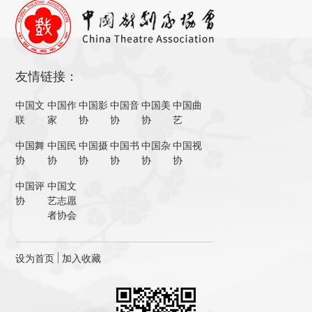
友情链接：
中国文
中国作
中国影
中国音
中国美
中国曲
联
家
协
协
协
艺
中国舞
中国民
中国摄
中国书
中国杂
中国视
协
协
协
协
协
协
中国评
中国文
协
艺志愿
者协会
设为首页
加入收藏