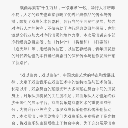
戏曲界素有“千生万旦，一净难求”一说，净行人才培养
不易，人才的缺失也直接影响了优秀经典作品的传承与传
播，限制了戏曲艺术各剧种、各行当的全面良性发展。加强
对净行人才的关注，不仅有助于净行经典剧目的保留，也能
激励全行业加大对净行演员的培养力度。本次展演遴选多部
净行经典剧目选段，如《竹林计》《将相和》《打銮驾》
《通天犀》等，用经典传技艺，以技艺存经典，青年演员新
的时代表达也为本行当经典剧目的保护传承与创作发展开拓
了新路径。
“戏以曲兴，戏以曲传”，中国戏曲艺术的特点和发展规
律，决定了戏曲音乐在戏曲艺术中的独特地位与艺术价值。
长期以来，戏剧舞台的耀眼光环大多照耀在舞台中间的演员
身上，对乐队演奏员的关注度不足，戏曲乐队人才也始终缺
少全国性的展示平台。戏曲音乐是戏剧艺术的重要组成部
分，为提升行业关注度，激发戏曲音乐创作和传承创新动
力，本次展演，中国剧协专门为戏曲乐队主奏搭建了高光舞
台，将戏曲乐队由幕后推上了舞台中央。为了充分展示演奏