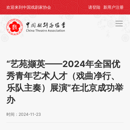
欢迎来到中国戏剧家协会
请
登陆
新用户
注册
首页
关于剧协
“艺苑撷英——2024年全国优
剧协公告
秀青年艺术人才（戏曲净行、
戏剧活动
乐队主奏）展演”在北京成功举
会员中心
办
评奖办节
时间：2024-11-23
人才培养