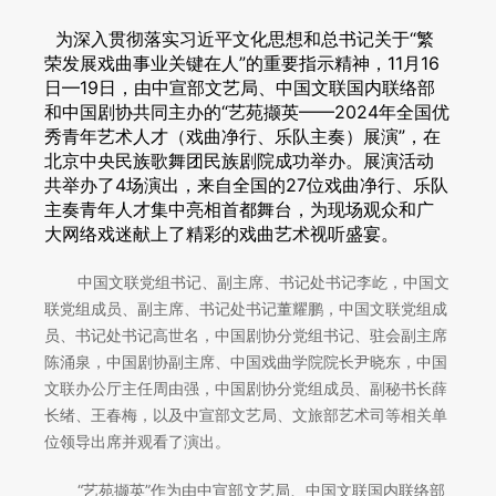
对外交流
为深入贯彻落实习近平文化思想和总书记关于“繁
荣发展戏曲事业关键在人”的重要指示精神，11月16
日—19日，由中宣部文艺局、中国文联国内联络部
刊物出版
和中国剧协共同主办的“艺苑撷英——2024年全国优
秀青年艺术人才（戏曲净行、乐队主奏）展演”，在
青年工作者之友
北京中央民族歌舞团民族剧院成功举办。展演活动
共举办了4场演出，来自全国的27位戏曲净行、乐队
意见建议
主奏青年人才集中亮相首都舞台，为现场观众和广
大网络戏迷献上了精彩的戏曲艺术视听盛宴。
中国文联党组书记、副主席、书记处书记李屹，中国文
联党组成员、副主席、书记处书记董耀鹏，中国文联党组成
员、书记处书记高世名，中国剧协分党组书记、驻会副主席
陈涌泉，中国剧协副主席、中国戏曲学院院长尹晓东，中国
文联办公厅主任周由强，中国剧协分党组成员、副秘书长薛
长绪、王春梅，以及中宣部文艺局、文旅部艺术司等相关单
位领导出席并观看了演出。
“艺苑撷英”作为由中宣部文艺局、中国文联国内联络部