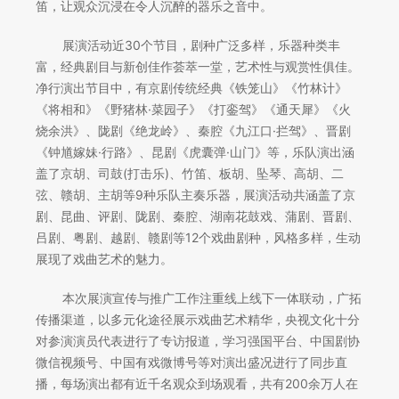
笛，让观众沉浸在令人沉醉的器乐之音中。
展演活动近30个节目，剧种广泛多样，乐器种类丰
富，经典剧目与新创佳作荟萃一堂，艺术性与观赏性俱佳。
净行演出节目中，有京剧传统经典《铁笼山》《竹林计》
《将相和》《野猪林·菜园子》《打銮驾》《通天犀》《火
烧余洪》、陇剧《绝龙岭》、秦腔《九江口·拦驾》、晋剧
《钟馗嫁妹·行路》、昆剧《虎囊弹·山门》等，乐队演出涵
盖了京胡、司鼓(打击乐)、竹笛、板胡、坠琴、高胡、二
弦、赣胡、主胡等9种乐队主奏乐器，展演活动共涵盖了京
剧、昆曲、评剧、陇剧、秦腔、湖南花鼓戏、蒲剧、晋剧、
吕剧、粤剧、越剧、赣剧等12个戏曲剧种，风格多样，生动
展现了戏曲艺术的魅力。
本次展演宣传与推广工作注重线上线下一体联动，广拓
传播渠道，以多元化途径展示戏曲艺术精华，央视文化十分
对参演演员代表进行了专访报道，学习强国平台、中国剧协
微信视频号、中国有戏微博号等对演出盛况进行了同步直
播，每场演出都有近千名观众到场观看，共有200余万人在