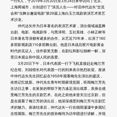
一行6人，于2019年3月20日至3月24日来华访问了北京、
上海两城市，分别进行了“演员人生——对话仲代达矢”交流
对外交流
会和“当舞台邂逅电影”第29届上海白玉兰戏剧表演艺术奖艺
术沙龙。
刊物出版
仲代达矢作为日本著名的表演艺术家，演出领域涵盖舞
台剧、电影、电视剧等，与黑泽明、五社英雄、小林正树等
戏剧视频
日本著名导演都有诸多的合作。从艺近70年来，出演了160
多部影视剧及110多部舞台剧。他是日本战后胶片电影黄金
大事记
时代的见证人，佳作获奖无数，在剧坛和影坛独树一帜，深
受日本观众和中国人民的喜爱。
3月20日下午，日本代表团一行下飞机直接赶赴梅兰芳
纪念馆。刘祯馆长对代表团一行的到来表示热烈欢迎。座谈
中仲代达矢先生回忆起在1956年观看梅先生演出的盛况，
依然记忆犹新。仲代先生青年时期家境贫困，听闻梅兰芳先
生访日之事，在舅舅的帮助下努力凑足演出戏票，亲身去感
受梅兰芳先生的京剧艺术。在此之前他未曾关注过京剧，但
是在观看了梅兰芳的演出后，他深深感受到梅兰芳与京剧艺
术的魅力。座谈结束后，仲代达矢一行在细雨濛濛中参观纪
念馆展陈。梅兰芳先生的曾孙梅玮为访华团进行讲解，并现