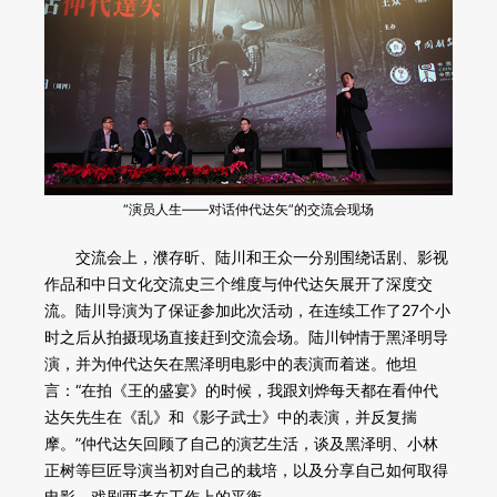
“演员人生——对话仲代达矢”的交流会
现场
交流会上，濮存昕、陆川和王众一分别围绕话剧、影视
作品和中日文化交流史三个维度与仲代达矢展开了深度交
流。陆川导演为了保证参加此次活动，在连续工作了27个小
时之后从拍摄现场直接赶到交流会场。陆川钟情于黑泽明导
演，并为仲代达矢在黑泽明电影中的表演而着迷。他坦
言：“在拍《王的盛宴》的时候，我跟刘烨每天都在看仲代
达矢先生在《乱》和《影子武士》中的表演，并反复揣
摩。”仲代达矢回顾了自己的演艺生活，谈及黑泽明、小林
正树等巨匠导演当初对自己的栽培，以及分享自己如何取得
电影、戏剧两者在工作上的平衡。