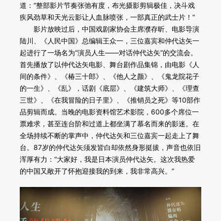
道：“整部影片节奏张弛有度，布光摄影剪辑极佳，决斗戏
疾风劲草和天光云影让人血脉喷张，一部真正的武士片！”
影片放映过后，中国戏剧家协会主席濮存昕、电影导演
陆川、《人民中国》总编辑王众一，三位嘉宾和仲代达矢一
起进行了一场名为“演员人生——对话仲代达矢”的交流会。
首先播放了以仲代达矢电影、舞台剧作品集锦，由电影《人
间的条件》、《椿三十郎》、《他人之颜》、《鬼龙院花子
的一生》、《乱》，话剧《底层》、《建筑大师》、《理查
三世》、《在我冒险的日子里》、《推销员之死》等10部作
品剪辑而成。当晚的电影资料馆艺术影院，600多个席位一
票难求，甚至连台阶和过道上都坐满了慕名而来的影迷。在
全场持续不断的掌声中，仲代达矢和三位嘉宾一起走上了舞
台。87岁的仲代达矢须发皆白却依然身形挺拔，声音也依旧
浑厚有力：“大家好，我是日本演员仲代达矢。这次我热爱
的中国又敞开了怀抱迎接我的到来，我非常高兴。”