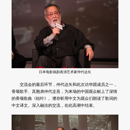
日本电影戏剧表演艺术家仲代达矢
交流会的最后环节，仲代达矢和此次访华团成员之一，
香颂歌手、其胞弟仲代圭吾，为来场的中国观众献上了深情
的香颂歌曲《枯叶》。濮存昕用中文为观众们朗读了歌词的
中文译文。深入融洽的交流，在此高潮中结束。