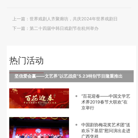
上一篇：
世界戏剧人齐聚廊坊，共庆2024年世界戏剧日
下一篇：
第二十四届中韩日戏剧节在杭州举办
热门活动
坚信爱会赢——文艺界“以艺战疫”5.23特别节目隆重推出
“百花迎春——中国文学艺
术界2019春节大联欢”在
京举行
中国剧协梅花奖艺术团“送
欢乐下基层”慰问演出走进
广西凭祥