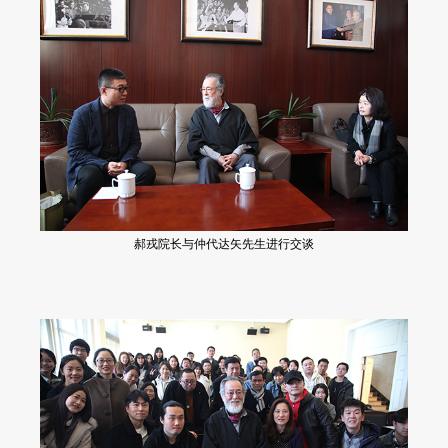
郝戎院长与仲代达矢先生进行交谈