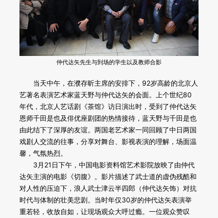
仲代达矢先生与到场的学生以及教师合影
当天中午，在濮存昕主席的安排下，92岁高龄的北京人
艺著名表演艺术家蓝天野与仲代达矢的会面。上个世纪80
年代，北京人艺话剧《茶馆》访日演出时，受到了仲代达矢
恩师千田是也及俳优座剧团的热情接待，蓝天野与千田是也
由此结下了深厚的友谊。两国老艺术家一同回顾了中日两国
戏剧人交流的往事，分享对舞台、影视表演的理解，场面温
馨，气氛热烈。
3月21日下午，中国电影资料馆艺术影院放映了由仲代
达矢主演的电影《切腹》。影片描述了武士道的虚伪残酷和
对人性的压迫下，浪人武士津云半四郎（仲代达矢饰）对抗
时代与体制的壮美悲剧。当时年仅30岁的仲代达矢表演举
重若轻，收放自如，让现场观众大呼过瘾。一位观众赞叹