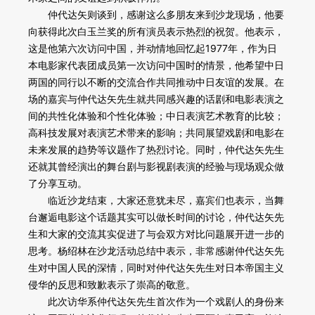
仲代达矢则谈到，感谢这么多朋友来到沙龙现场，他要
向获得此次白玉兰奖的所有演员表示热烈的祝贺。他表示，
这是他第六次访问中国，并动情地回忆起1977年，作为日
本电影家代表团成员第一次访问中国时的情景，他希望中日
两国的同行以不断的交流合作共同推动中日友谊的发展。在
场的嘉宾与仲代达矢先生就共同感兴趣的话剧和电影表演之
间的共性化体验和个性化体验；中日表演艺术教育的比较；
高科技发展对表演艺术带来的影响；共同展望戏剧和电影在
未来发展的趋势等议题作了热烈讨论。同时，仲代达矢先生
还就其曾经演出的舞台剧与影视剧表演的经验与现场观众做
了分享互动。
临近沙龙结束，大家还意犹未尽，嘉宾们也表示，当舞
台邂逅电影这个话题其实可以做长时间的讨论，仲代达矢先
生和大家的交流其实促进了与会双方对比问题展开进一步的
思考。杨绍林在沙龙活动总结中表示，非常感谢仲代达矢先
生对中国人民的深情，同时对仲代达矢先生对日本帝国主义
侵华的反思和致歉表示了崇高的敬意。
此次访华系仲代达矢先生首次作为一个戏剧人的身份来