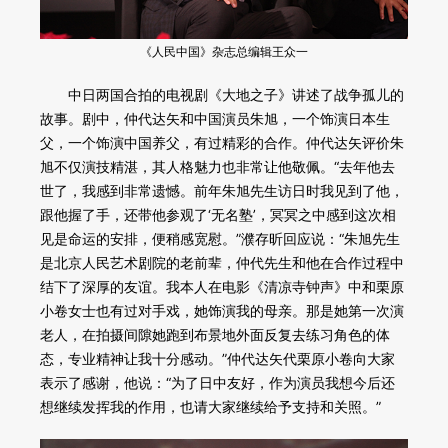
《人民中国》杂志总编辑王众一
中日两国合拍的电视剧《大地之子》讲述了战争孤儿的
故事。剧中，仲代达矢和中国演员朱旭，一个饰演日本生
父，一个饰演中国养父，有过精彩的合作。仲代达矢评价朱
旭不仅演技精湛，其人格魅力也非常让他敬佩。“去年他去
世了，我感到非常遗憾。前年朱旭先生访日时我见到了他，
跟他握了手，还带他参观了‘无名塾’，冥冥之中感到这次相
见是命运的安排，便稍感宽慰。”濮存昕回应说：“朱旭先生
是北京人民艺术剧院的老前辈，仲代先生和他在合作过程中
结下了深厚的友谊。我本人在电影《清凉寺钟声》中和栗原
小卷女士也有过对手戏，她饰演我的母亲。那是她第一次演
老人，在拍摄间隙她跑到布景地外面反复去练习角色的体
态，专业精神让我十分感动。”仲代达矢代栗原小卷向大家
表示了感谢，他说：“为了日中友好，作为演员我想今后还
想继续发挥我的作用，也请大家继续给予支持和关照。”