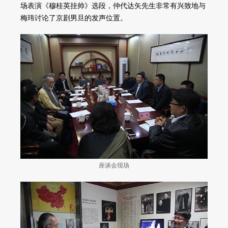
场表演《穆桂英挂帅》选段，仲代达矢先生非常有兴致地与
梅玮讨论了京剧男旦的发声位置。
座谈会现场