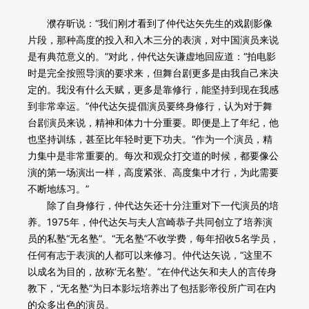
濮存昕说：“我们刚才看到了仲代达矢先生的戏剧影像
片段，那种高度的投入和入木三分的表演，对中国演员来说
是有典范意义的。”对此，仲代达矢谦虚地回应道：“拍电影
时是完全按照导演的要求来，但舞台剧更多是由我自己来决
定的。我没有什么天赋，更多是靠修行，能坚持到现在我感
到非常幸运。”仲代达矢提倡演员要终身修行，认为对于舞
台剧演员来说，精神和体力十分重要。即便是上了年纪，他
也坚持训练，甚至比年轻时更下功夫。“作为一个演员，精
力集中是非常重要的。每次和观众打交道的时候，都要像公
演的第一场演出一样，高度紧张、高度集中才行，为此需要
不断地练习。”
除了自身修行，仲代达矢还十分注重对下一代演员的培
养。1975年，仲代达矢与夫人宫崎恭子共同创立了培养演
员的私塾“无名塾”。“无名塾”不收学费，每年招收5名学员，
任何有志于表演的人都可以来修习。仲代达矢说，“这里不
以成名为目的，故称‘无名塾’。”在仲代达矢和夫人的言传身
教下，“无名塾”为日本影坛培养出了包括影帝役所广司在内
的众多出色的演员。