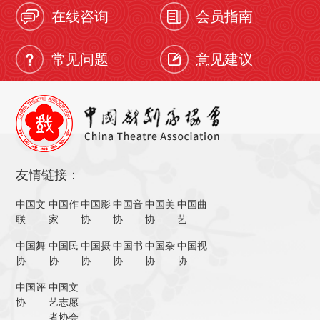
在线咨询
会员指南
常见问题
意见建议
友情链接：
中国文
中国作
中国影
中国音
中国美
中国曲
联
家
协
协
协
艺
中国舞
中国民
中国摄
中国书
中国杂
中国视
协
协
协
协
协
协
中国评
中国文
协
艺志愿
者协会