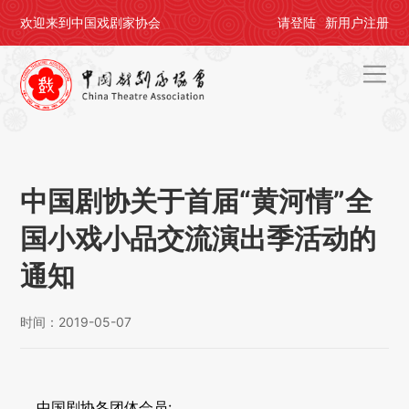
欢迎来到中国戏剧家协会
请
登陆
新用户
注册
首页
关于剧协
中国剧协关于首届“黄河情”全
剧协公告
国小戏小品交流演出季活动的
戏剧活动
通知
会员中心
时间：2019-05-07
评奖办节
人才培养
中国剧协各团体会员: