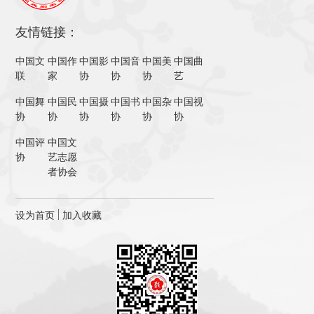
友情链接：
中国文
中国作
中国影
中国音
中国美
中国曲
联
家
协
协
协
艺
中国舞
中国民
中国摄
中国书
中国杂
中国视
协
协
协
协
协
协
中国评
中国文
协
艺志愿
者协会
设为首页
加入收藏