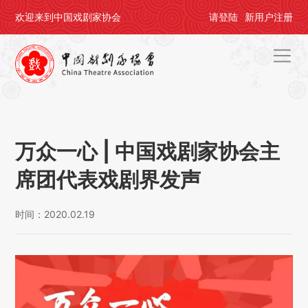
欢迎来到中国戏剧家协会
请
登陆
新用户
注册
首页
关于剧协
万众一心 | 中国戏剧家协会主
剧协公告
席团代表戏剧界发声
戏剧活动
时间：2020.02.19
会员中心
评奖办节
人才培养