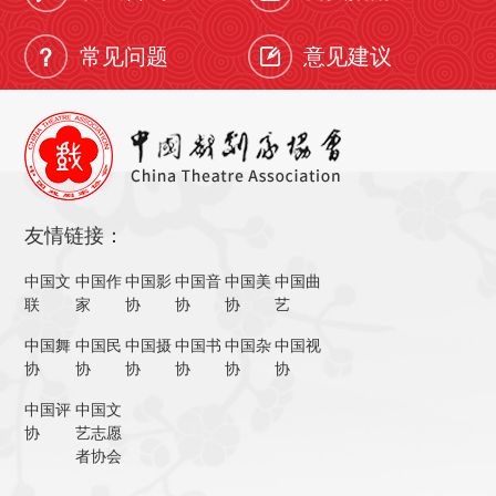
常见问题
意见建议
友情链接：
中国文
中国作
中国影
中国音
中国美
中国曲
联
家
协
协
协
艺
中国舞
中国民
中国摄
中国书
中国杂
中国视
协
协
协
协
协
协
中国评
中国文
协
艺志愿
者协会