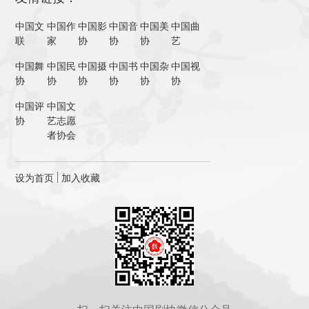
中国文
中国作
中国影
中国音
中国美
中国曲
联
家
协
协
协
艺
中国舞
中国民
中国摄
中国书
中国杂
中国视
协
协
协
协
协
协
中国评
中国文
协
艺志愿
者协会
设为首页
加入收藏