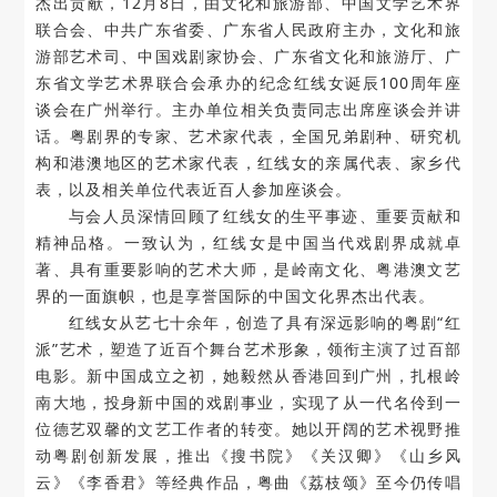
杰出贡献，12月8日，由文化和旅游部、中国文学艺术界
联合会、中共广东省委、广东省人民政府主办，文化和旅
对外交流
游部艺术司、中国戏剧家协会、广东省文化和旅游厅、广
东省文学艺术界联合会承办的纪念红线女诞辰100周年座
刊物出版
谈会在广州举行。主办单位相关负责同志出席座谈会并讲
话。粤剧界的专家、艺术家代表，全国兄弟剧种、研究机
青年工作者之友
构和港澳地区的艺术家代表，红线女的亲属代表、家乡代
表，以及相关单位代表近百人参加座谈会。
意见建议
与会人员深情回顾了红线女的生平事迹、重要贡献和
精神品格。一致认为，红线女是中国当代戏剧界成就卓
著、具有重要影响的艺术大师，是岭南文化、粤港澳文艺
界的一面旗帜，也是享誉国际的中国文化界杰出代表。
红线女从艺七十余年，创造了具有深远影响的粤剧“红
派”艺术，塑造了近百个舞台艺术形象，领衔主演了过百部
电影。新中国成立之初，她毅然从香港回到广州，扎根岭
南大地，投身新中国的戏剧事业，实现了从一代名伶到一
位德艺双馨的文艺工作者的转变。她以开阔的艺术视野推
动粤剧创新发展，推出《搜书院》《关汉卿》《山乡风
云》《李香君》等经典作品，粤曲《荔枝颂》至今仍传唱