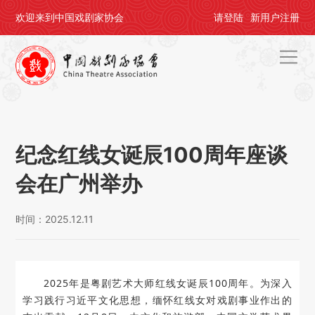
欢迎来到中国戏剧家协会
请
登陆
新用户
注册
首页
关于剧协
纪念红线女诞辰100周年座谈
剧协公告
会在广州举办
戏剧活动
时间：2025.12.11
会员中心
评奖办节
2025年是粤剧艺术大师红线女诞辰100周年。为深入
人才培养
学习践行习近平文化思想，缅怀红线女对戏剧事业作出的