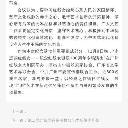
不衰。
会议认为，要学习红线女始终心系人民的家国情怀、
坚守文化根脉的赤子之心、敢于艺术创新的开拓精神、倾
心培育后辈的无私品格和以艺通心的责任担当。广大文艺
工作者要坚定文化自信、坚守艺术初心，积极推动中华优
秀传统文化创造性转化、创新性发展，为中国式现代化建
设注入生生不竭的文化力量。
作为本次纪念活动的重要组成部分，12月8日晚，“永
远的红线女——纪念红线女诞辰100周年专场演出”在广州
红线女大剧院举办，演出由中国戏剧家协会、广东省文学
艺术界联合会、中共广州市委宣传部联合主办。近300名
戏曲名家、新秀齐聚一堂，以经典之作缅怀红线女，展
现“红派”艺术在新时代的蓬勃生命力与粤剧繁荣发展的生
动景象。
上一篇：
下一篇：
第二届北京国际高清舞台艺术影像周启幕