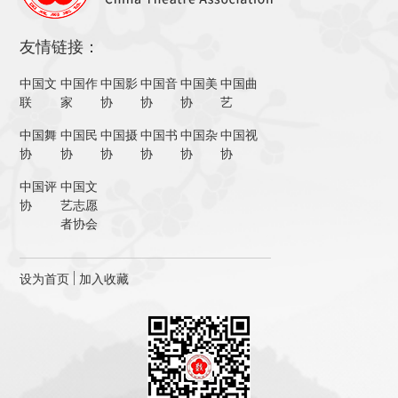
友情链接：
中国文
中国作
中国影
中国音
中国美
中国曲
联
家
协
协
协
艺
中国舞
中国民
中国摄
中国书
中国杂
中国视
协
协
协
协
协
协
中国评
中国文
协
艺志愿
者协会
设为首页
加入收藏