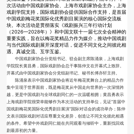
次活动由中国戏剧家协会、上海市戏剧家协会主办，上海
对外交流
戏剧学院支持，
国际戏剧协会
提供国际合作支持，是首届
中国戏剧梅花奖国际化优秀剧目展演的核心国际交流板
刊物出版
块。
本次活动是贯彻落实《戏剧振兴三年行动计划
（2026—2028年）》和中国文联十一届七次全会精神的
重要实践，
旨在以梅花奖精品力作为媒介，推动中国戏剧
青年工作者之友
与当代国际戏剧展开深度对话，促进不同文化之间彼此相
遇、真诚交流、互学互鉴。
意见建议
中国戏剧家协会分党组书记、驻会副主席陈涌泉，上海戏剧
学院院长黄昌勇，国际戏剧协会总干事陈仲文在开幕式上致辞。
开幕式由中国戏剧家协会分党组副书记、秘书长傅亦轩主持。
陈涌泉表示中国戏剧家协会将近年梅花奖舞台上的精品力作
集中呈现于世界面前，既是梅花奖从中国走向世界的一次深情跨
越，更是中国戏剧与全球戏剧同仁的一次温暖相拥；黄昌勇表示
上海戏剧学院很荣幸能够作为本次活动的支持单位，见证“首届中
国戏剧梅花奖国际化优秀剧目展演”国际对话会的成功举办；陈仲
文表示国际戏剧对话应尊重文化差异，创造让不同文化彼此相遇
的条件。希望中外戏剧同仁能在共同观看与倾听中，重新找回戏
剧最原初的力量。