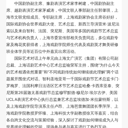
中国剧协副主席、豫剧表演艺术家李树建，
中国剧协副主
席、越剧表演艺术家茅威涛，
中国文联人事部副主任郭肇琪，上
海市文联党组成员、专职副主席，上海戏剧家协会主席谷好好，
国际戏剧协会世界戏剧大使、艺术总监、新西兰导演雷米·波尼法
索以及来自智利、法国、突尼斯、美国等多国的戏剧节艺术总监
与艺术机构负责人，上海市委宣传部相关负责同志，多位戏剧专
家及
梅花奖获得者，
上海戏剧学院师生代表及戏剧英才舞美研修
班全体学员等近百位中外嘉宾出席活动。
国际艺术对话上午单元由上海文广演艺（集团）有限公司副
总裁、上海话剧艺术中心艺术总监喻荣军主持，围绕“为什么今天
的艺术相遇依然重要”和“不同戏剧传统如何继续彼此理解”两个话
题展开围坐式对话。智利圣地亚哥一千国际戏剧节艺术总监卡门·
罗梅罗、法国利摩日法语区艺术节艺术总监哈桑·卡西库亚泰、突
尼斯第26届迦太基戏剧节总监穆罕默德·穆尼尔·埃尔古伊、美国
UCLA表演艺术中心执行总监兼艺术总监埃德加·米拉蒙特斯，以
及上海戏剧学院导演系主任卢昂、上海芭蕾舞团团长季萍萍、上
海戏剧学院教授罗怀臻、上海科技大学副教授徐芃等嘉宾，结合
各自跨文化交流与策展经验，深入探讨了戏剧如何继续成为人与
世界彼此理解的空间，现场参与者与嘉宾进行了热烈互动。