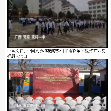
中国文联、中国剧协梅花奖艺术团“送欢乐下基层”广西凭
祥慰问演出