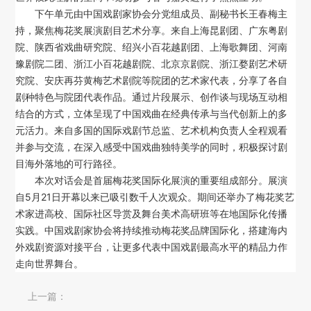
下午单元由中国戏剧家协会分党组成员、副秘书长王春梅主
持，聚焦梅花奖展演剧目艺术分享。来自上海昆剧团、广东粤剧
院、陕西省戏曲研究院、绍兴小百花越剧团、上海歌舞团、河南
豫剧院二团、浙江小百花越剧院、北京京剧院、浙江婺剧艺术研
究院、安庆再芬黄梅艺术剧院等院团的艺术家代表，分享了各自
剧种特色与院团代表作品。通过片段展示、创作谈与现场互动相
结合的方式，立体呈现了中国戏曲在经典传承与当代创新上的多
元活力。来自多国的国际戏剧节总监、艺术机构负责人全程观看
并参与交流，在深入感受中国戏曲独特美学的同时，积极探讨剧
目海外落地的可行路径。
本次对话会是首届梅花奖国际化展演的重要组成部分。展演
自5月21日开幕以来已吸引数千人次观众。期间还举办了梅花奖艺
术家进高校、国际社区导赏及舞台美术高研班等在地国际化传播
实践。中国戏剧家协会将持续推动梅花奖品牌国际化，搭建海内
外戏剧资源对接平台，让更多代表中国戏剧最高水平的精品力作
走向世界舞台。
上一篇：