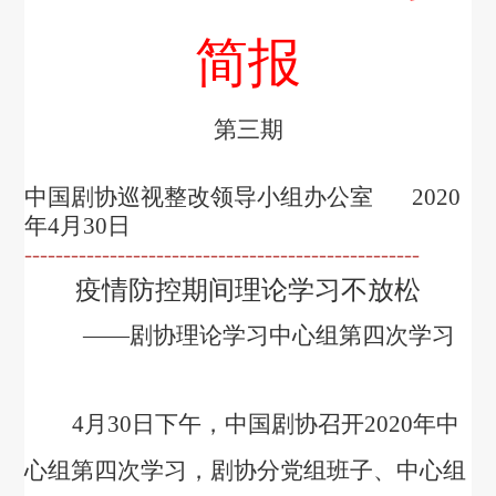
对外交流
简报
刊物出版
第三期
戏剧视频
中国剧协巡视整改领导小组办公室
2020
大事记
年
4
月
30
日
---------------------------------------------------
疫情防控期间理论学习不放松
——剧协理论学习中心组第四次学习
4
月
30
日下午，中国剧协召开
2020
年中
心组第四次学习，剧协分党组班子、中心组