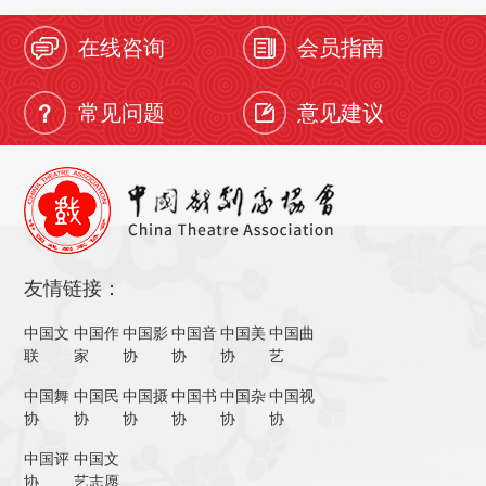
在线咨询
会员指南
常见问题
意见建议
友情链接：
中国文
中国作
中国影
中国音
中国美
中国曲
联
家
协
协
协
艺
中国舞
中国民
中国摄
中国书
中国杂
中国视
协
协
协
协
协
协
中国评
中国文
协
艺志愿