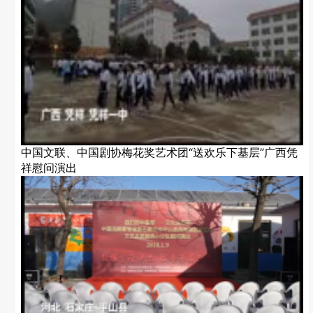
中国文联、中国剧协梅花奖艺术团“送欢乐下基层”广西凭
祥慰问演出