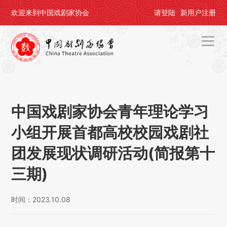
欢迎来到中国戏剧家协会
请
登陆
新用户
注册
首页
关于剧协
中国戏剧家协会青年理论学习
剧协公告
小组开展首都高校校园戏剧社
戏剧活动
团发展现状调研活动(简报第十
会员中心
三期)
评奖办节
时间：2023.10.08
人才培养