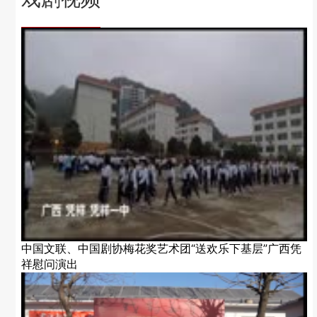
中国文联、中国剧协梅花奖艺术团“送欢乐下基层”广西凭
祥慰问演出