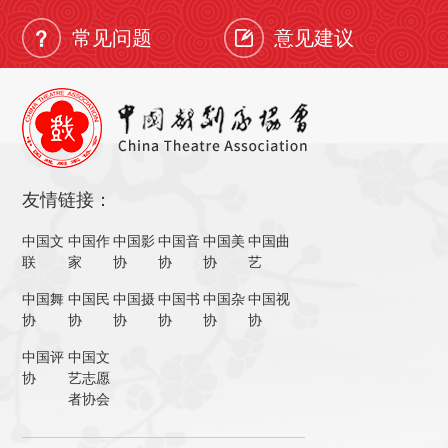
常见问题
意见建议
友情链接：
中国文
中国作
中国影
中国音
中国美
中国曲
联
家
协
协
协
艺
中国舞
中国民
中国摄
中国书
中国杂
中国视
协
协
协
协
协
协
中国评
中国文
协
艺志愿
者协会