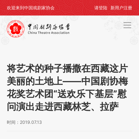
欢迎来到中国戏剧家协会
请
登陆
新用户
注册
首页
关于剧协
将艺术的种子播撒在西藏这片
剧协公告
美丽的土地上——中国剧协梅
戏剧活动
花奖艺术团“送欢乐下基层”慰
会员中心
问演出走进西藏林芝、拉萨
评奖办节
时间：2019.07.13
人才培养