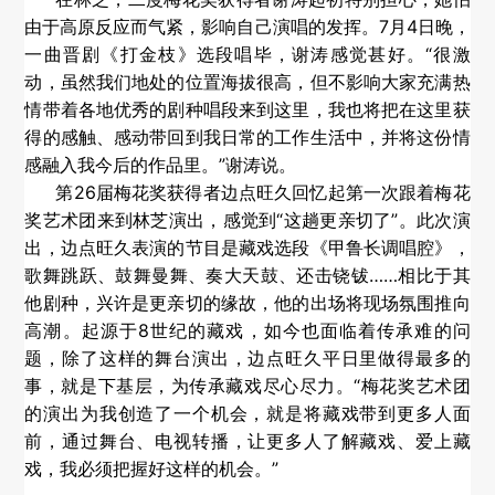
由于高原反应而气紧，影响自己演唱的发挥。7月4日晚，
一曲晋剧《打金枝》选段唱毕，谢涛感觉甚好。“很激
动，虽然我们地处的位置海拔很高，但不影响大家充满热
情带着各地优秀的剧种唱段来到这里，我也将把在这里获
得的感触、感动带回到我日常的工作生活中，并将这份情
感融入我今后的作品里。”谢涛说。
第26届梅花奖获得者边点旺久回忆起第一次跟着梅花
奖艺术团来到林芝演出，感觉到“这趟更亲切了”。此次演
出，边点旺久表演的节目是藏戏选段《甲鲁长调唱腔》，
歌舞跳跃、鼓舞曼舞、奏大天鼓、还击铙钹……相比于其
他剧种，兴许是更亲切的缘故，他的出场将现场氛围推向
高潮。起源于8世纪的藏戏，如今也面临着传承难的问
题，除了这样的舞台演出，边点旺久平日里做得最多的
事，就是下基层，为传承藏戏尽心尽力。“梅花奖艺术团
的演出为我创造了一个机会，就是将藏戏带到更多人面
前，通过舞台、电视转播，让更多人了解藏戏、爱上藏
戏，我必须把握好这样的机会。”