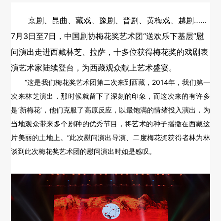
对外交流
京剧、昆曲、藏戏、豫剧、晋剧、黄梅戏、越剧……
7月3日至7日，中国剧协梅花奖艺术团“送欢乐下基层”慰
刊物出版
问演出走进西藏林芝、拉萨，十多位获得梅花奖的戏剧表
戏剧视频
演艺术家陆续登台，为西藏观众献上艺术盛宴。
“这是我们梅花奖艺术团第二次来到西藏，2014年，我们第一
大事记
次来林芝演出，那时候就留下了深刻的印象，而这次来的有许多
是‘新梅花’，他们克服了高原反应，以最饱满的情绪投入演出，为
当地观众带来多个剧种的优秀节目，将艺术的种子播撒在西藏这
片美丽的土地上。”此次慰问演出导演、二度梅花奖获得者林为林
谈到此次梅花奖艺术团的慰问演出时如是感叹。