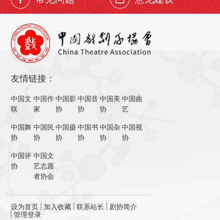
友情链接：
中国文
中国作
中国影
中国音
中国美
中国曲
联
家
协
协
协
艺
中国舞
中国民
中国摄
中国书
中国杂
中国视
协
协
协
协
协
协
中国评
中国文
协
艺志愿
者协会
设为首页
加入收藏
联系站长
剧协简介
管理登录