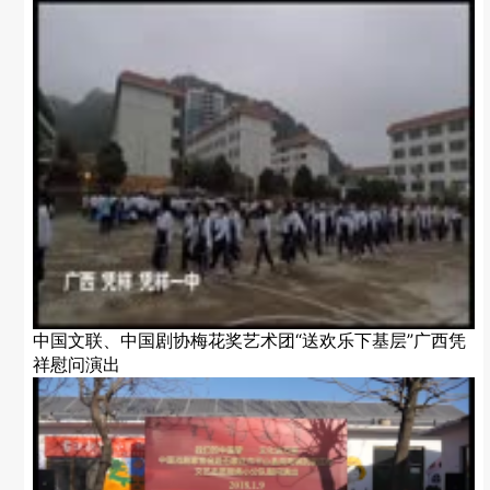
中国文联、中国剧协梅花奖艺术团“送欢乐下基层”广西凭
祥慰问演出