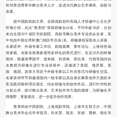
和培养优秀青年舞台美术人才，促进当代舞台艺术继承、创新与
对外交流
发展。
刊物出版
据中国剧协副主席、全国戏剧创作高端人才研修中心主任罗
怀臻介绍，此次“青美班”录取研修生64名，平均年龄38岁，分别
戏剧视频
来自全国30个省区市的剧院、高校等舞台美术专业的从业者，其
中包括中国台湾和澳门地区学员各1名。研修课程采取名人讲座、
名家讲评、外籍专家工作坊、剧场观摩、青年论坛、上海特色场
大事记
馆参观、名家名画展参观等多样化的形式进行。在近20天的研修
期间，除邀请季国平、曾来德、刘杏林、章抗美、代旭等国内知
名教授为研修生进行专业讲座外，还邀请了美国、俄罗斯、英
国、德国、加拿大等若干外籍专家以工作坊形式与研修生交流。
名家讲评环节则邀请国内一线专家以其自身在舞美创作方面的丰
富实践经验和理论观念，结合研修生的创作作品，进行针对性的
分析点评，探讨舞台美术、艺术创作等方面的规律，为研修生开
阔视野，更新观念，进一步提升创作境界。
青美班由中国剧协、上海戏剧学院、上海市文联主办，中国
舞台美术学会任学术指导。尚长荣、陈东、宋妍、曹林、韩生等