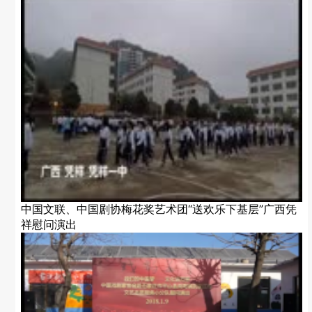
中国文联、中国剧协梅花奖艺术团“送欢乐下基层”广西凭
祥慰问演出