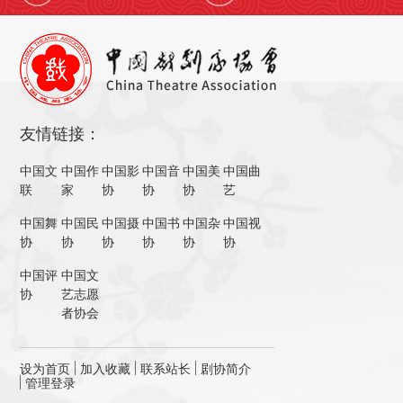
友情链接：
中国文
中国作
中国影
中国音
中国美
中国曲
联
家
协
协
协
艺
中国舞
中国民
中国摄
中国书
中国杂
中国视
协
协
协
协
协
协
中国评
中国文
协
艺志愿
者协会
设为首页
加入收藏
联系站长
剧协简介
管理登录